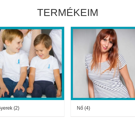
TERMÉKEIM
yerek
(2)
Nő
(4)