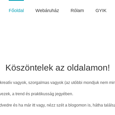
Főoldal
Webáruház
Rólam
GYIK
Köszöntelek az oldalamon!
 kreatív vagyok, szorgalmas vagyok (az utóbbi mondjuk nem mi
vezek, a trend és praktikusság jegyében.
dre és ha már itt vagy, nézz szét a blogomon is, hátha találsz 