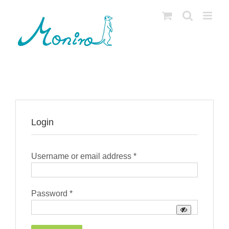
Skip
to
content
Login
Required
Username or email address
*
Required
Password
*