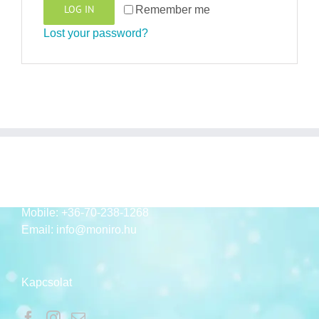
LOG IN
Remember me
Lost your password?
ELÉRHETŐSÉGEK
Mobile:
+36-70-238-1268
Email:
info@moniro.hu
Kapcsolat