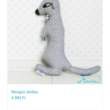
Mongúz alvóka
4 990
Ft