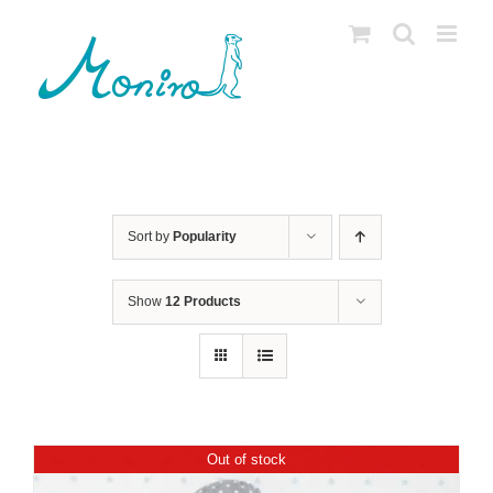
Skip
to
content
Sort by
Popularity
Show
12 Products
Out of stock