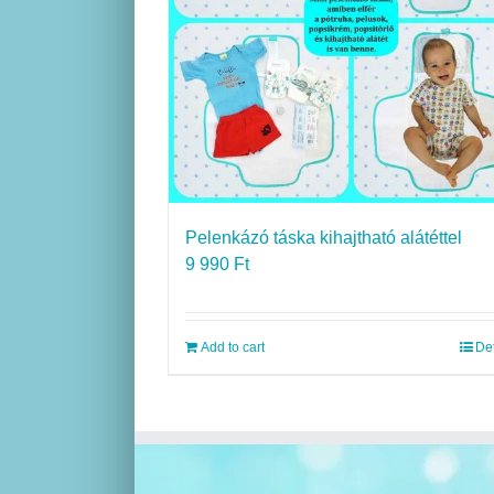
Pelenkázó táska kihajtható alátéttel
9 990
Ft
Add to cart
Det