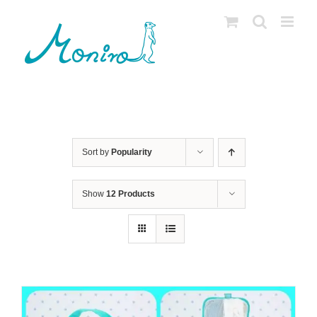
Skip
to
content
Sort by
Popularity
Show
12 Products