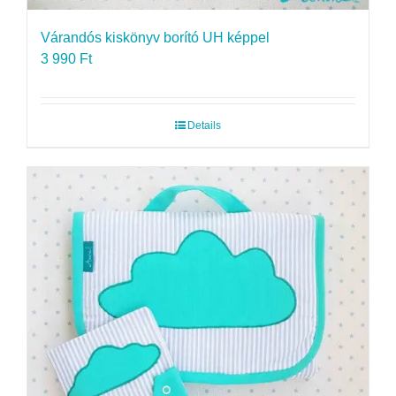
Várandós kiskönyv borító UH képpel
3 990
Ft
Details