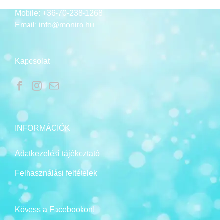
Mobile:
+36-70-238-1268
Email:
info@moniro.hu
Kapcsolat
INFORMÁCIÓK
Adatkezelési tájékoztató
Felhasználási feltételek
Kövess a Facebookon!