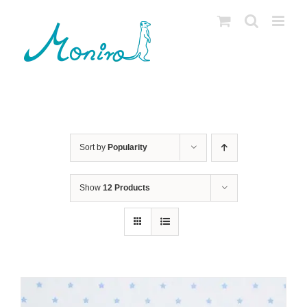
Skip
to
content
Sort by
Popularity
Show
12 Products