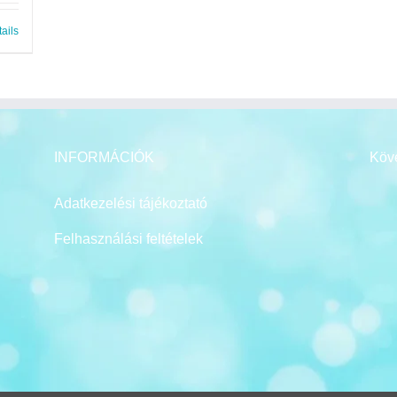
ails
INFORMÁCIÓK
Köv
Adatkezelési tájékoztató
Felhasználási feltételek