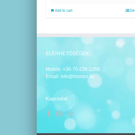
was:
is:
7
5
Add to cart
Det
990 Ft.
990 Ft.
ELÉRHETŐSÉGEK
Mobile:
+36-70-238-1268
Email:
info@moniro.hu
Kapcsolat