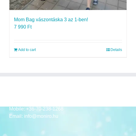
Mom Bag vászontáska 3 az 1-ben!
7 990
Ft
Add to cart
Details
ELÉRHETŐSÉGEK
Mobile:
+36-70-238-1268
Email:
info@moniro.hu