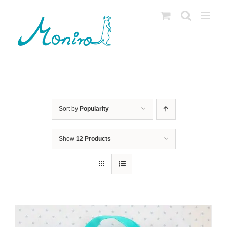
Skip
to
content
Sort by
Popularity
Show
12 Products