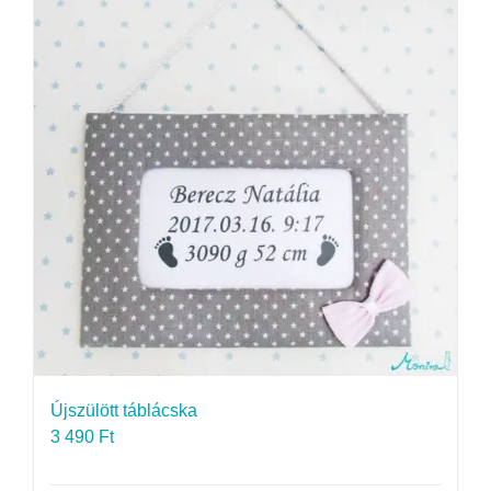
Újszülött táblácska
3 490
Ft