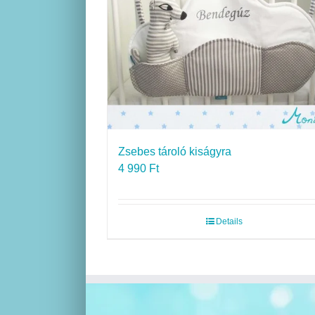
Zsebes tároló kiságyra
4 990
Ft
Details