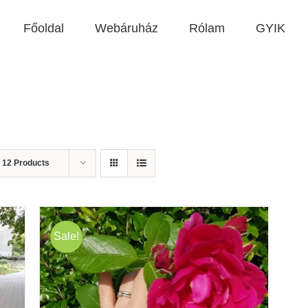
Főoldal
Webáruház
Rólam
GYIK
w
12 Products
Sale!