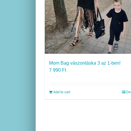
Mom Bag vászontáska 3 az 1-ben!
7 990
Ft
Add to cart
Det