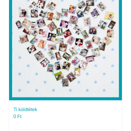
Ti küldtétek
0
Ft