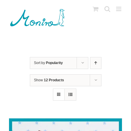
Skip
to
content
Sort by
Popularity
Show
12 Products