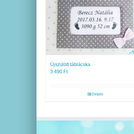
Újszülött táblácska
3 490
Ft
Details