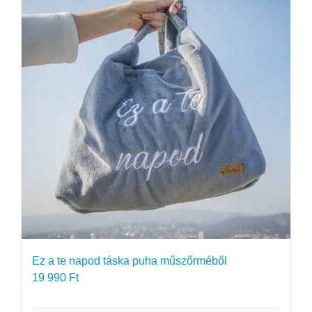
Ez a te napod táska puha műszőrméből
19 990
Ft