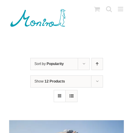
Skip
to
content
Sort by
Popularity
Show
12 Products