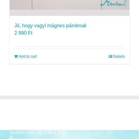
Jó, hogy vagy! mágnes pároknak
2 990
Ft
Add to cart
Details
ELÉRHETŐSÉGEK
Mobile:
+36-70-238-1268