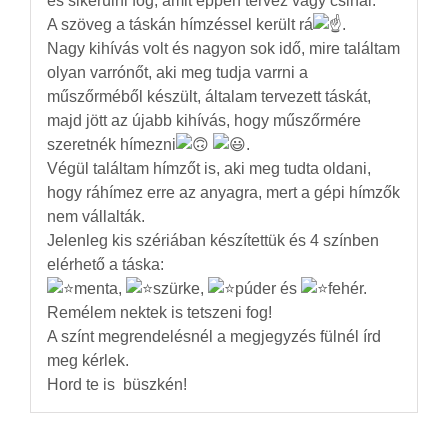
és sikerülni fog, amit éppen tervez vagy csinál.
A szöveg a táskán hímzéssel került rá
.
Nagy kihívás volt és nagyon sok idő, mire találtam
olyan varrónőt, aki meg tudja varrni a
műszőrméből készült, általam tervezett táskát,
majd jött az újabb kihívás, hogy műszőrmére
szeretnék hímezni
.
Végül találtam hímzőt is, aki meg tudta oldani,
hogy ráhímez erre az anyagra, mert a gépi hímzők
nem vállalták.
Jelenleg kis szériában készítettük és 4 színben
elérhető a táska:
menta,
szürke,
púder és
fehér.
Remélem nektek is tetszeni fog!
A színt megrendelésnél a megjegyzés fülnél írd
meg kérlek.
Hord te is büszkén!