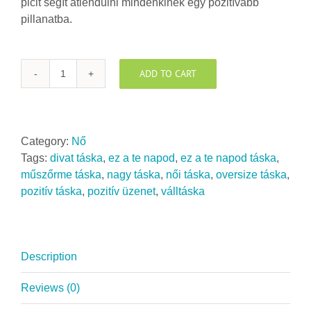
picit segít átlendülni mindenkinek egy pozitívabb
pillanatba.
ADD TO CART
Ez
a
te
napod
Category:
Nő
táska
Tags:
divat táska
,
ez a te napod
,
ez a te napod táska
,
puha
műszőrme táska
,
nagy táska
,
női táska
,
oversize táska
,
műszőrméből
pozitív táska
,
pozitív üzenet
,
válltáska
quantity
Description
Reviews (0)