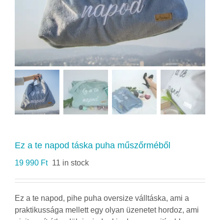
Ez a te napod táska puha műszőrméből
19 990
Ft
11 in stock
Ez a te napod, pihe puha oversize válltáska, ami a
praktikussága mellett egy olyan üzenetet hordoz, ami