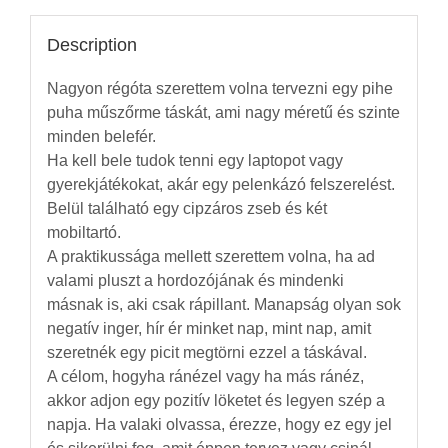
Description
Nagyon régóta szerettem volna tervezni egy pihe
puha műszőrme táskát, ami nagy méretű és szinte
minden belefér.
Ha kell bele tudok tenni egy laptopot vagy
gyerekjátékokat, akár egy pelenkázó felszerelést.
Belül található egy cipzáros zseb és két
mobiltartó.
A praktikussága mellett szerettem volna, ha ad
valami pluszt a hordozójának és mindenki
másnak is, aki csak rápillant. Manapság olyan sok
negatív inger, hír ér minket nap, mint nap, amit
szeretnék egy picit megtörni ezzel a táskával.
A célom, hogyha ránézel vagy ha más ránéz,
akkor adjon egy pozitív löketet és legyen szép a
napja. Ha valaki olvassa, érezze, hogy ez egy jel