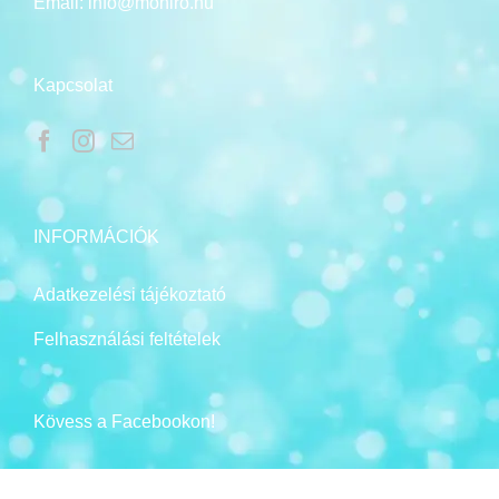
Email:
info@moniro.hu
Kapcsolat
INFORMÁCIÓK
Adatkezelési tájékoztató
Felhasználási feltételek
Kövess a Facebookon!