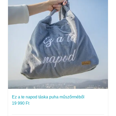
Ez a te napod táska puha műszőrméből
19 990
Ft