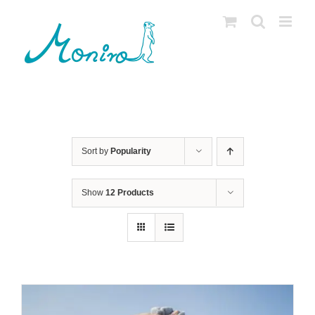
Skip
to
content
Sort by
Popularity
Show
12 Products