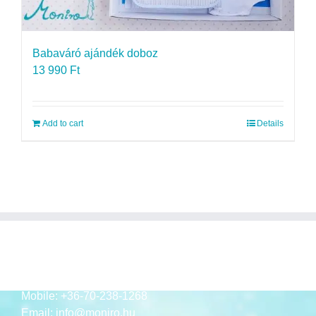
Babaváró ajándék doboz
13 990
Ft
Add to cart
Details
ELÉRHETŐSÉGEK
Mobile:
+36-70-238-1268
Email:
info@moniro.hu