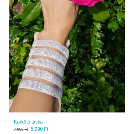
Karkötő táska
Original
Current
5 990
Ft
7 990
Ft