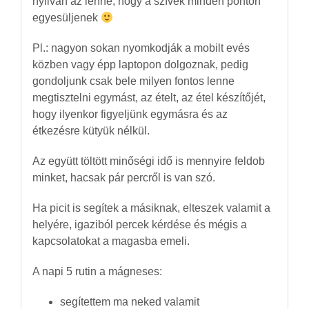
nyilván az lenne, hogy a szívek minden ponton
egyesüljenek
Pl.: nagyon sokan nyomkodják a mobilt evés
közben vagy épp laptopon dolgoznak, pedig
gondoljunk csak bele milyen fontos lenne
megtisztelni egymást, az ételt, az étel készítőjét,
hogy ilyenkor figyeljünk egymásra és az
étkezésre kütyük nélkül.
Az együtt töltött minőségi idő is mennyire feldob
minket, hacsak pár percről is van szó.
Ha picit is segítek a másiknak, elteszek valamit a
helyére, igaziból percek kérdése és mégis a
kapcsolatokat a magasba emeli.
A napi 5 rutin a mágneses:
segítettem ma neked valamit