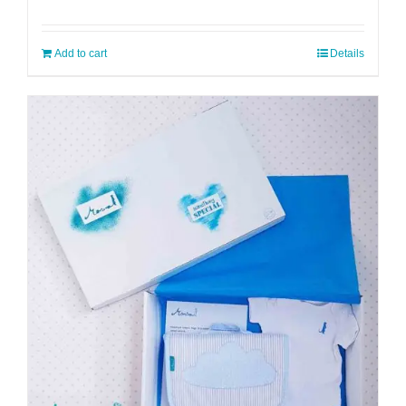
price
price
was:
is:
7
5
Add to cart
Details
990 Ft.
990 Ft.